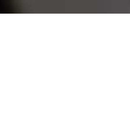
Помогайте студентам
вместе
с РосдипломИНФО