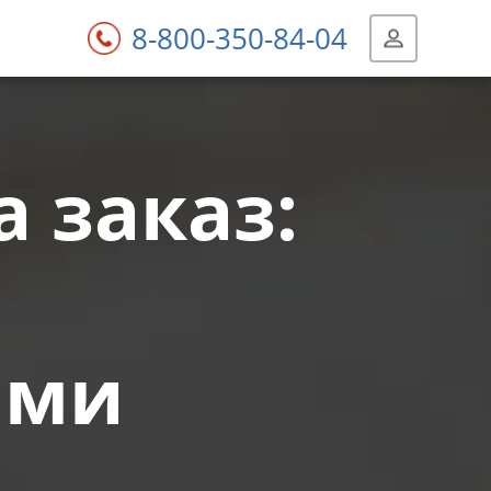
8-800-350-84-04
 заказ:
ами