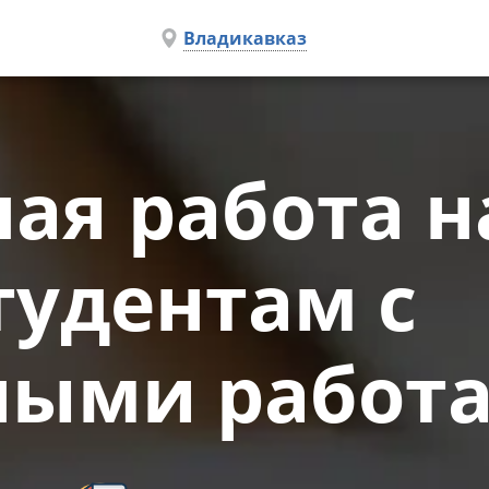
Владикавказ
ая работа на
тудентам с
ными работ